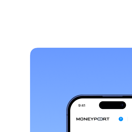
Главная
Мои счета
Переводы
Переводы физлицу
Обмен криптовалют
Переводы юрлицу
Оплата инвойса
Прием из-за рубежа
Выдача наличных
История операций
Выплата зарплаты